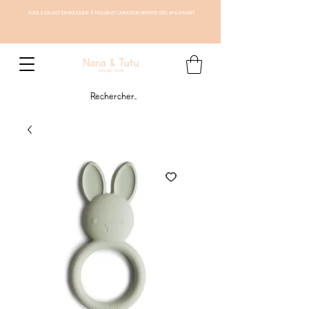
CLICK & COLLECT EN BOUTIQUE À TOULON ET LIVRAISON OFFERTE DÈS 69 € D'ACHAT