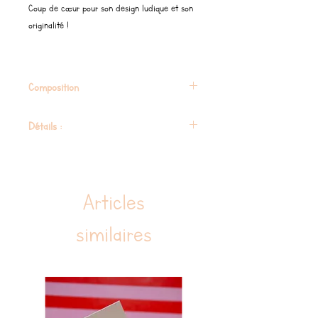
Coup de cœur pour son design ludique et son
originalité !
Composition
Silicone 100% alimentaire
Détails :
100% sans BPA, PVC et phtalates.
Recommandé pour les enfants de 3 mois
et plus.
Articles
Aide à développer les capacités
sensorielles et la motricité fine.
similaires
Marque CE
Lavable au lave-vaisselle