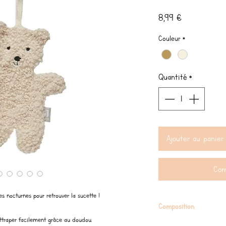
Prix
8,99 €
Couleur
*
Quantité
*
Ajouter au panier
Com
es nocturnes pour retrouver la sucette !
Composition
attraper facilement grâce au doudou.
100% polyester