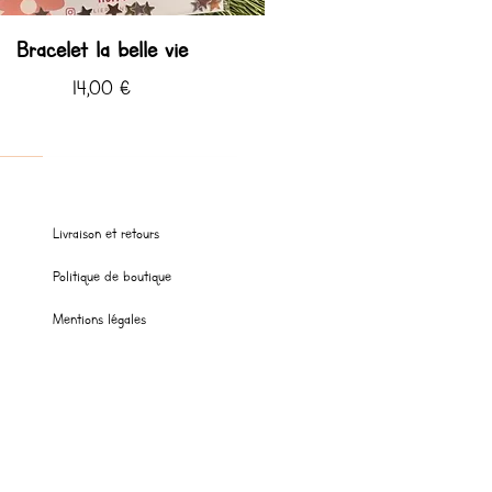
Bracelet la belle vie
Prix
14,00 €
 ♡
 ♡ été
Livraison et retours
Politique de boutique
Mentions légales