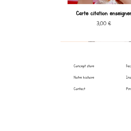
Carte citation enseigne
Prix
3,00 €
Coup de ♡ Hiver
Nouveauté
Coup de ♡ été
Concept store
Fa
Notre histoire
In
Contact
Pin