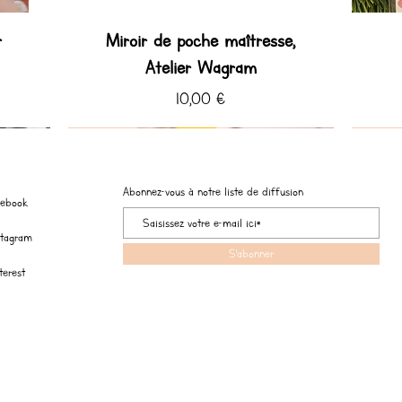
r
Miroir de poche maîtresse,
Atelier Wagram
Prix
10,00 €
Coup de ♡ Hiver
Coup de ♡
Coup de
Coup de
Abonnez-vous à notre liste de diffusion
cebook
stagram
S'abonner
terest