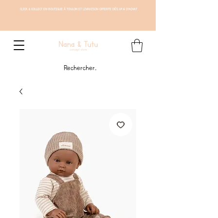
CLICK & COLLECT EN BOUTIQUE À TOULON ET LIVRAISON OFFERTE DÈS 69 € D'ACHAT