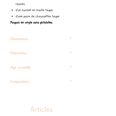
rayures
d’un bonnet en maille taupe,
d’une paire de chaussettes taupe.
Poupon en vinyle sans phtalates.
Dimensions :
47 cm
Fabrication :
Espagne
Age conseillé :
36 mois
Composition :
Composition sans phtalates
Articles