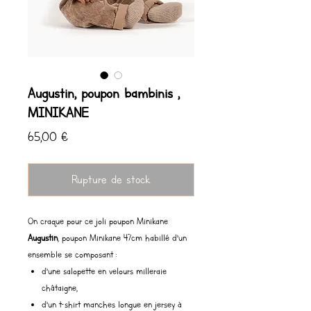
Augustin, poupon bambinis ,
MINIKANE
Prix
65,00 €
Rupture de stock
On craque pour ce joli poupon Minikane
Augustin
, poupon Minikane 47cm habillé d’un
ensemble se composant :
d’une salopette en velours milleraie
châtaigne,
d’un t-shirt manches longue en jersey à