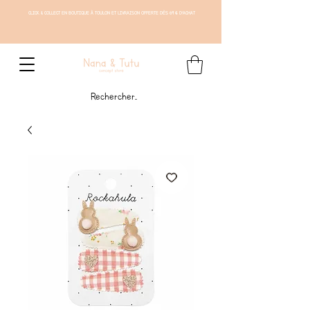
CLICK & COLLECT EN BOUTIQUE À TOULON ET LIVRAISON OFFERTE DÈS 69 € D'ACHAT