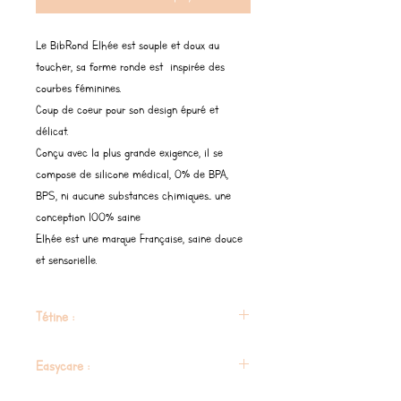
Le BibRond Elhée est souple et doux au
toucher, sa forme ronde est inspirée des
courbes féminines.
Coup de coeur pour son design épuré et
délicat.
Conçu avec la plus grande exigence, il se
compose de silicone médical, 0% de BPA,
BPS, ni aucune substances chimiques... une
conception 100% saine
Elhée est une marque Française, saine douce
et sensorielle.
Tétine :
Forme anatomique et système d'aération anti-
Easycare :
colique – col large et large.
150ml : Fourni avec une tétine débit lent
compatible lave-vaisselle, micro-ondes,