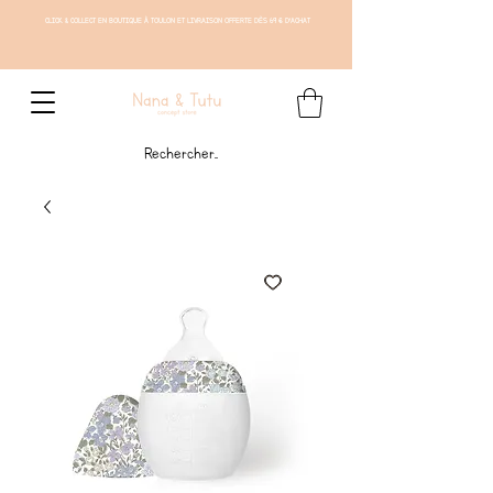
CLICK & COLLECT EN BOUTIQUE À TOULON ET LIVRAISON OFFERTE DÈS 69 € D'ACHAT