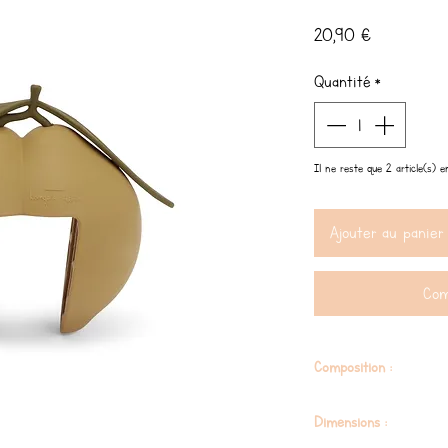
Prix
20,90 €
Quantité
*
Il ne reste que 2 article(s) e
Ajouter au panier
Com
Composition :
100 % silicone
Dimensions :
Certifié CE selon la norm