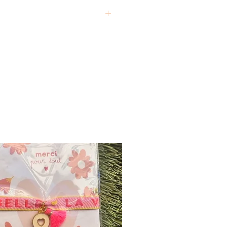
:
nneuse (max. 30 °C).
ts chimiques