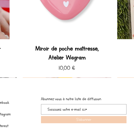
r
Miroir de poche maîtresse,
Atelier Wagram
Prix
10,00 €
Coup de ♡ Hiver
Coup de ♡
Coup de
Coup de
Abonnez-vous à notre liste de diffusion
cebook
stagram
S'abonner
terest