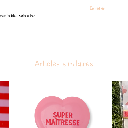
3,8 cm
Entretien :
 avec le bloc porte citron !
Instructions de nettoyage 
laver à l’eau chaude savo
Ne pas utiliser de produi
Articles similaires