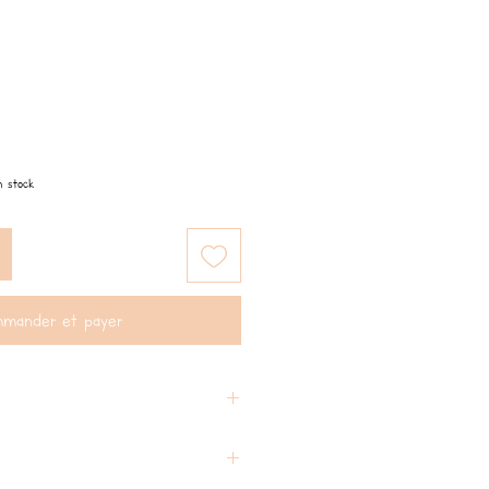
n stock
mander et payer
e européenne EN-71-1