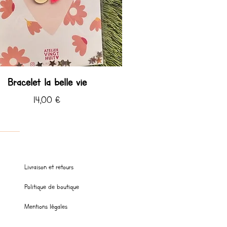
Bracelet la belle vie
Prix
14,00 €
 ♡
 ♡ été
Livraison et retours
Politique de boutique
Mentions légales