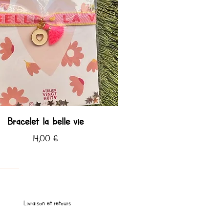
Bracelet la belle vie
Prix
14,00 €
 ♡
 ♡ été
Livraison et retours