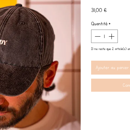
Prix
31,00 €
Quantité
*
Il ne reste que 2 article(s) e
Ajouter au panier
Com