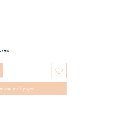
n stock
mander et payer