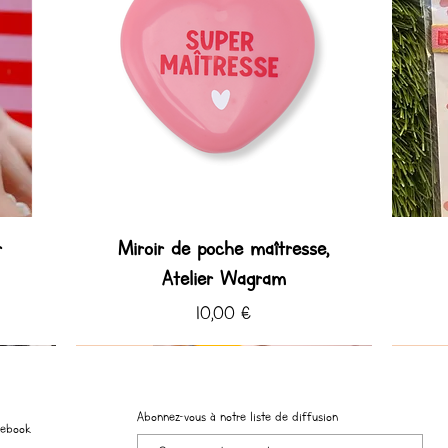
r
Miroir de poche maîtresse,
Atelier Wagram
Prix
10,00 €
Coup de ♡ Hiver
Coup de ♡
Coup de
Coup de
Abonnez-vous à notre liste de diffusion
cebook