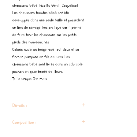
chaussons bébé tricotés Gentil Coquelicot.
Les chaussons tricotés bébé ont été
développés dans une seule taille et possèdent
un lien de serrage très pratique car il permet
de faire tenir les chaussons sur les petits
pieds des nouveaux nés.
Coloris nude: un beige rosé tout doux et sa
finition pompons en fils de lurex. Les
chaussons bébé sont livrés dans un adorable
pochon en gaze brodé de fleurs.
Taille unique 0-6 mois
Détails :
Coloris gris nude
Composition :
Taille unique 0-6 mois
Pompons en laine et lurex réalisés à la main
Composition : 50% laine – 50% acrylique