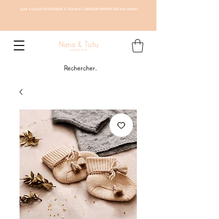
CLICK & COLLECT EN BOUTIQUE À TOULON ET LIVRAISON OFFERTE DÈS 69 € D'ACHAT