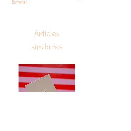
Entretien :
Deux points de tricot : mousse et rib
Pompons en laine et lurex réalisés à la main
Lavage des chaussons : main ou avec un tissu
Pochon brodé coloris écru en gaze de coton
humide
(18x19,5 cm), ruban en coton chevron
Articles
similaires