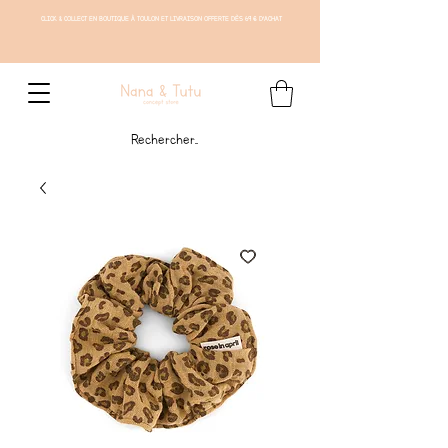
CLICK & COLLECT EN BOUTIQUE À TOULON ET LIVRAISON OFFERTE DÈS 69 € D'ACHAT