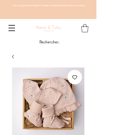
CLICK & COLLECT EN BOUTIQUE À TOULON ET LIVRAISON OFFERTE DÈS 69 € D'ACHAT