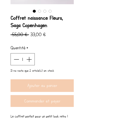
Coffret naissance Fleurs,
Saga Copenhagen
Prix
Prix
 55,00 € 
33,00 €
original
promotionnel
Quantité
*
Il ne reste que 2 article(s) en stock
Ajouter au panier
Commander et payer
Le coffret parfait pour un petit look retro !