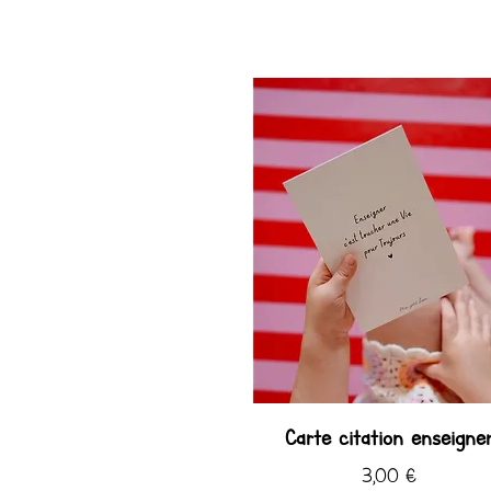
Carte citation enseigne
Prix
3,00 €