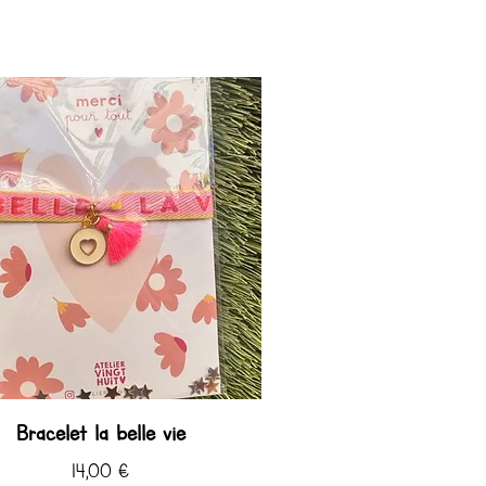
Bracelet la belle vie
Prix
14,00 €