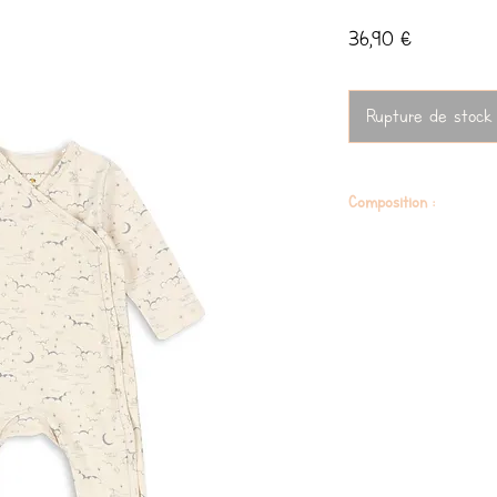
Prix
36,90 €
Rupture de stock
Composition :
95 % de coton bio et5 % é