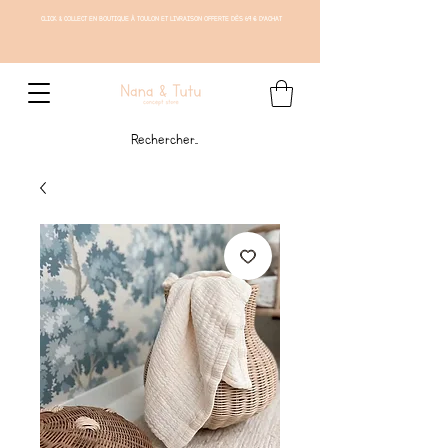
CLICK & COLLECT EN BOUTIQUE À TOULON ET LIVRAISON OFFERTE DÈS 69 € D'ACHAT