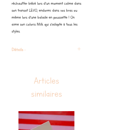
réchauffer bébé lors d’un moment calme dans
son transat LEVO, endormi dans vos bras ou
même lors d’une balade en poussette ! On
aime son coloris Milk qui s’adapte à tous les
styles.
Détails :
Couverture bordée, 80×80 cm
Composition : double gaze 100% coton
BCI
Articles
Tissu certifié OEKO-TEX®
Fabriquée au Portugal pour Charlie Crane
similaires
Livrée dans une pochette en tissu Charlie
Crane réutilisable