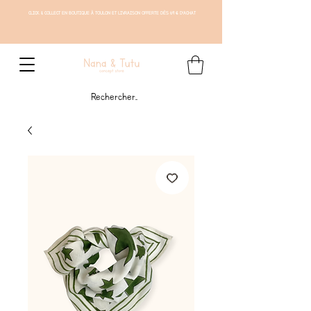
CLICK & COLLECT EN BOUTIQUE À TOULON ET LIVRAISON OFFERTE DÈS 69 € D'ACHAT