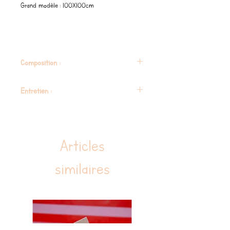
Grand modèle : 100X100cm
Composition :
100% Coton
Entretien :
Confectionné en Inde
En raison du procédé de teinture naturelle
utilisé, les foulards peuvent déteindre par
frottements sur d'autres matières. Nous vous
Articles
recommandons de les laver à 30° programme
délicat seuls ou avec des coloris similaires
similaires
avant de les porter pour la première fois