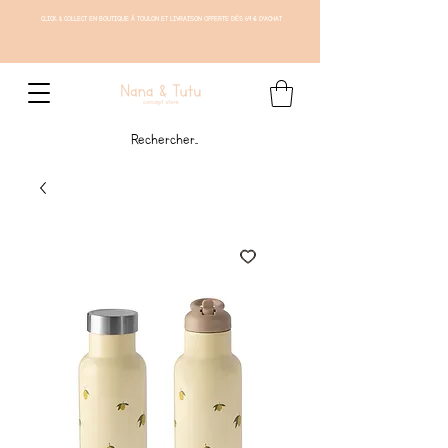
CLICK & COLLECT EN BOUTIQUE À TOULON ET LIVRAISON OFFERTE DÈS 69 € D'ACHAT