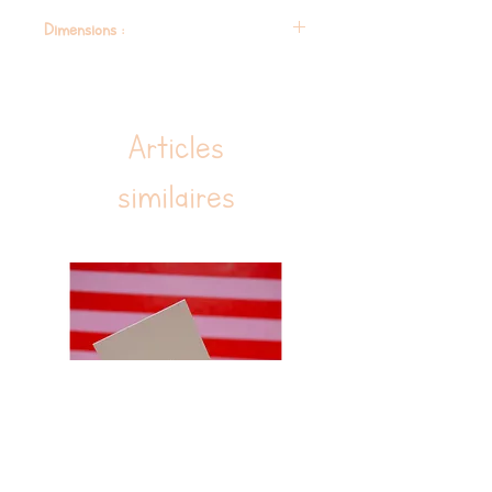
350 ml
Dimensions :
conserve les boissons chaudes pendant 6
heures et les boissons froides pendant 12
H : 18 cm x P : 7, 2 cm (avec couvercle en
heures. Il ne convient pas aux boissons
acier)
gazeuses
H : 20,8 cm x P : 7,2 cm (avec couvercle en
Articles
PP)
similaires