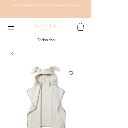
CLICK & COLLECT EN BOUTIQUE À TOULON ET LIVRAISON OFFERTE DÈS 69 € D'ACHAT