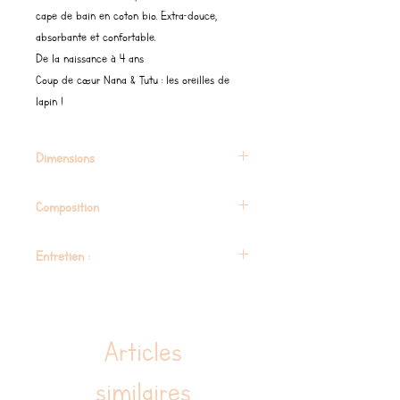
cape de bain en coton bio. Extra-douce,
absorbante et confortable.
De la naissance à 4 ans
Coup de cœur Nana & Tutu : les oreilles de
lapin !
Dimensions
80 X 150 cm
Composition
100% coton oeko-tex
Entretien :
Laver à machine 30º
repassage ok
Articles
similaires