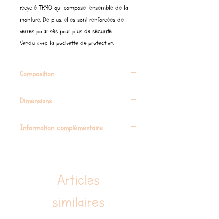
recyclé TR90 qui compose l'ensemble de la
monture. De plus, elles sont renforcées de
verres polarisés pour plus de sécurité.
Vendu avec la pochette de protection.
Composition
Monture souple en plastique recyclé et verres
Dimensions
polarisées certifié CE
Longueur de la branche : 12,7 cm et largeur de
Information complémentaire
la monture : 12,5 cm
Taille unique à partir de 2 ans jusqu'à 6/8 ans
environ
Articles
similaires