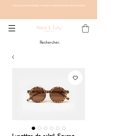
CLICK & COLLECT EN BOUTIQUE À TOULON ET LIVRAISON OFFERTE DÈS 69 € D'ACHAT