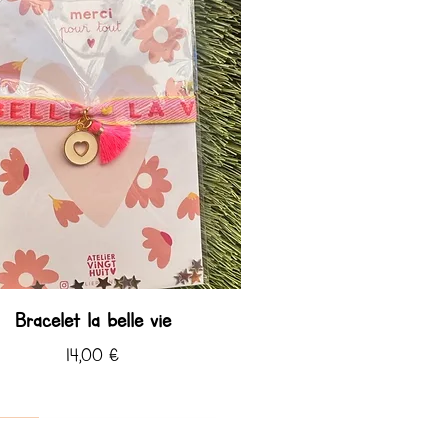
Bracelet la belle vie
Prix
14,00 €
 ♡
 ♡ été