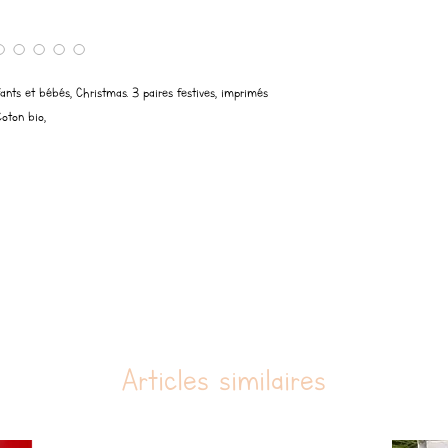
Composition
: 72% Coton b
Qualité et certifications
:
Content Standard).
nts et bébés, Christmas. 3 paires festives, imprimés
 Coton bio,
Articles similaires