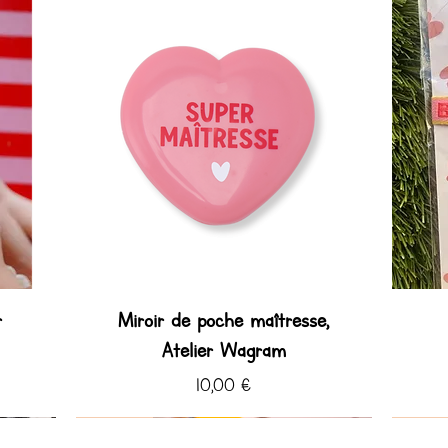
r
Miroir de poche maîtresse,
Atelier Wagram
Prix
10,00 €
Coup de ♡ Hiver
Coup de ♡
Coup de
Coup de