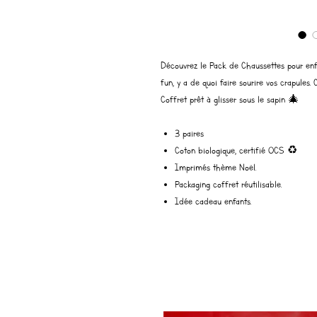
Découvrez le Pack de Chaussettes pour enfa
fun, y a de quoi faire sourire vos crapules.
Coffret prêt à glisser sous le sapin 🎄
3 paires
Coton biologique, certifié OCS ♻️
Imprimés thème Noël.
Packaging coffret réutilisable.
Idée cadeau enfants.