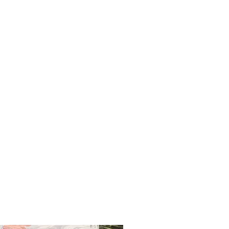
iologique, 25% Polyamide, 3% Elasthanne.
 Coton biologique certifié OCS (Organic