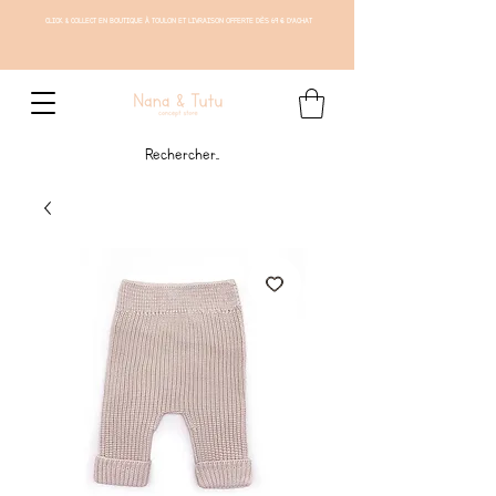
CLICK & COLLECT EN BOUTIQUE À TOULON ET LIVRAISON OFFERTE DÈS 69 € D'ACHAT