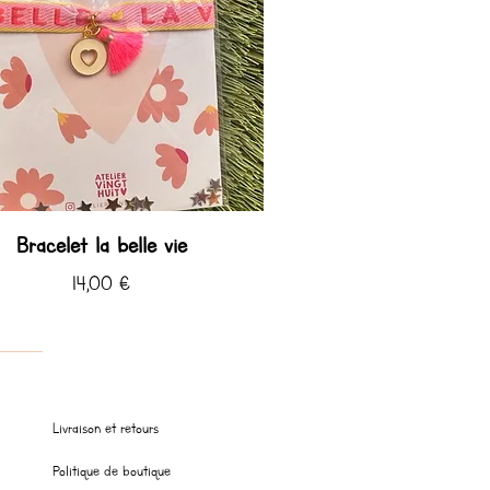
Bracelet la belle vie
Prix
14,00 €
 ♡
 ♡ été
Livraison et retours
Politique de boutique