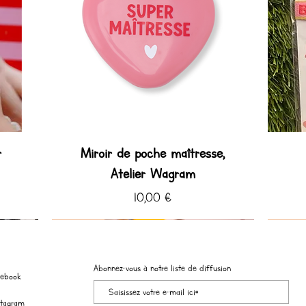
r
Miroir de poche maîtresse,
Atelier Wagram
Prix
10,00 €
Coup de ♡ Hiver
Coup de ♡
Coup de
Coup de
Abonnez-vous à notre liste de diffusion
cebook
stagram