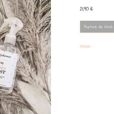
Prix
21,90 €
Rupture de stock
Détails :
bouteille PET avec distrib