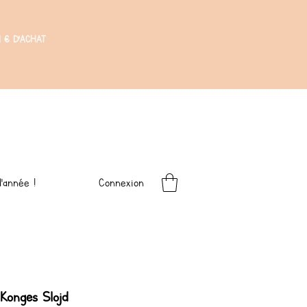
 € D'ACHAT
Connexion
'année !
 Konges Slojd