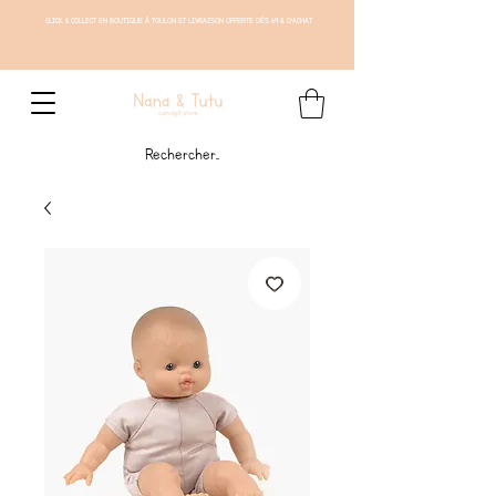
CLICK & COLLECT EN BOUTIQUE À TOULON ET LIVRAISON OFFERTE DÈS 69 € D'ACHAT