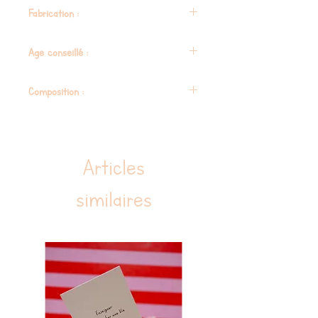
34 cm
Fabrication :
Espagne
Age conseillé :
36 mois
Composition :
Composition sans phtalates
Articles
similaires