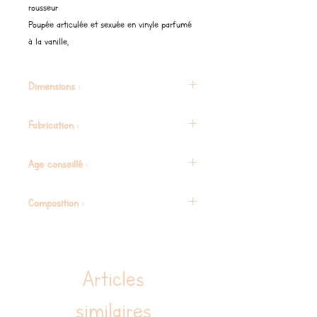
rousseur
Poupée articulée et sexuée en vinyle parfumé
à la vanille,
Dimensions :
34 cm
Fabrication :
Espagne
Age conseillé :
36 mois
Composition :
Composition sans phtalates
Articles
similaires