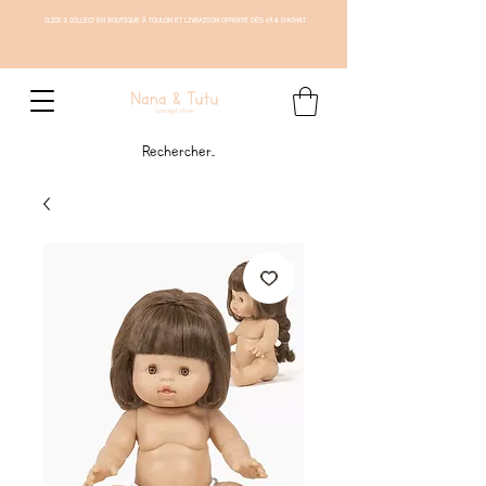
CLICK & COLLECT EN BOUTIQUE À TOULON ET LIVRAISON OFFERTE DÈS 69 € D'ACHAT