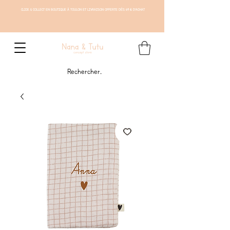
CLICK & COLLECT EN BOUTIQUE À TOULON ET LIVRAISON OFFERTE DÈS 69 € D'ACHAT