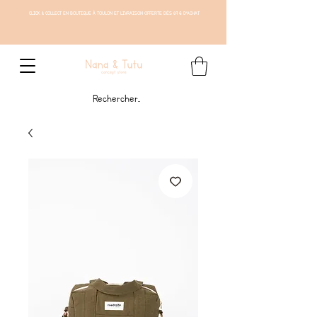
CLICK & COLLECT EN BOUTIQUE À TOULON ET LIVRAISON OFFERTE DÈS 69 € D'ACHAT