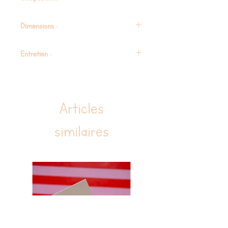
Coton recyclé 84% Coton & 16% Polyester
Dimensions :
Doublure : 100% polycoton upcyclé
L32xH24xP13cm
Entretien :
Lavage seul en machine à froid, programme
fragile. Repasser sur l'envers.
Articles
similaires