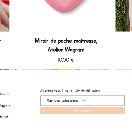
r
Miroir de poche maîtresse,
Atelier Wagram
Prix
10,00 €
Coup de ♡ Hiver
Coup de ♡
Coup de
Coup de
Abonnez-vous à notre liste de diffusion
cebook
stagram
S'abonner
terest