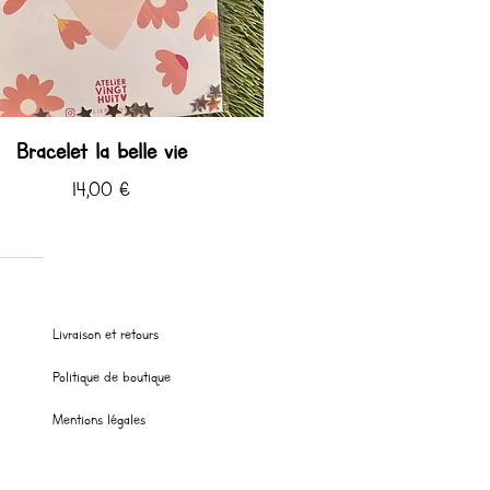
Bracelet la belle vie
Prix
14,00 €
 ♡
 ♡ été
Livraison et retours
Politique de boutique
Mentions légales