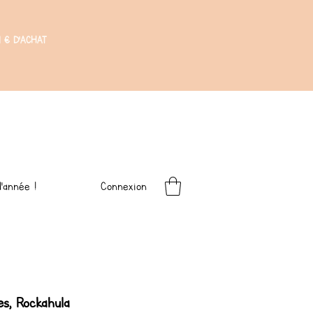
 € D'ACHAT
Connexion
'année !
es, Rockahula