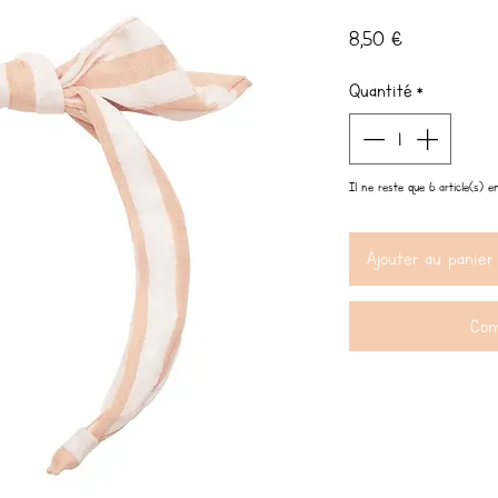
Prix
8,50 €
Quantité
*
Il ne reste que 6 article(s) e
Ajouter au panier
Com