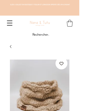
CLICK & COLLECT EN BOUTIQUE À TOULON ET LIVRAISON OFFERTE DÈS 69 € D'ACHAT