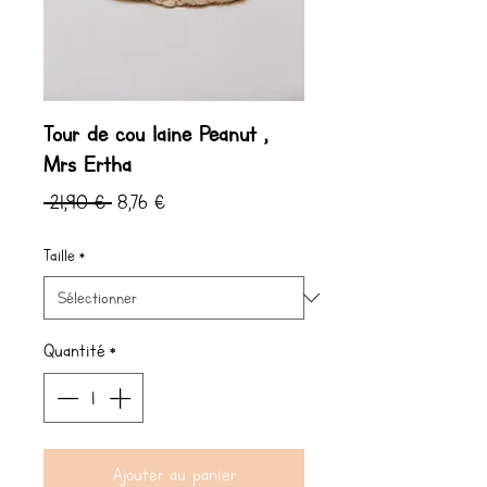
Tour de cou laine Peanut ,
Mrs Ertha
Prix
Prix
 21,90 € 
8,76 €
original
promotionnel
Taille
*
Quantité
*
Ajouter au panier