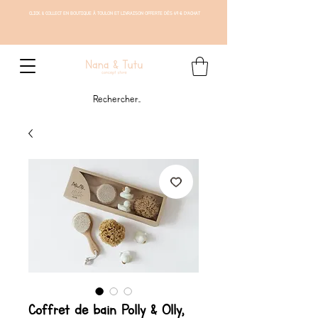
CLICK & COLLECT EN BOUTIQUE À TOULON ET LIVRAISON OFFERTE DÈS 69 € D'ACHAT
Coffret de bain Polly & Olly,