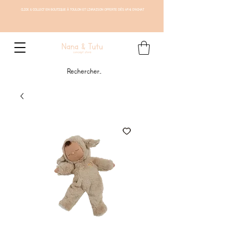
CLICK & COLLECT EN BOUTIQUE À TOULON ET LIVRAISON OFFERTE DÈS 69 € D'ACHAT