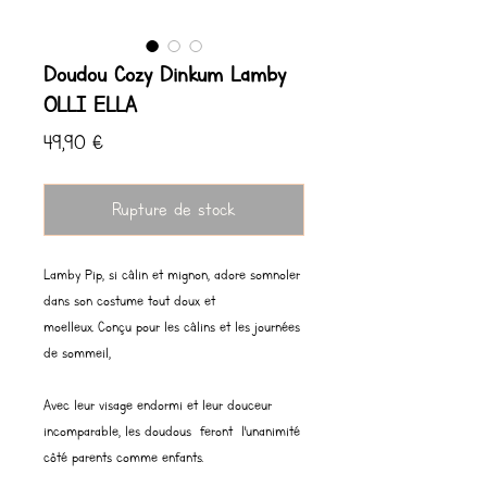
Doudou Cozy Dinkum Lamby
OLLI ELLA
Prix
49,90 €
Rupture de stock
Lamby Pip, si câlin et mignon, adore somnoler
dans son costume tout doux et
moelleux. Conçu pour les câlins et les journées
de sommeil,
Avec leur visage endormi et leur douceur
incomparable, les doudous feront l'unanimité
côté parents comme enfants.