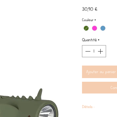
Prix
30,90 €
Couleur
*
Quantité
*
Ajouter au panier
Com
Détails :
Lampe torche 100% silicon