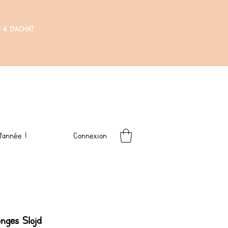
 € D'ACHAT
Connexion
'année !
nges Slojd