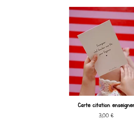
Carte citation enseigne
Prix
3,00 €