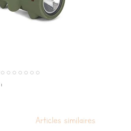
Chargeur USB inclus
H: 4,6 cm x l : 15 cm x P :
Alimentation : DC 5V/50
4 ans et +
t !
Articles similaires