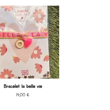
Bracelet la belle vie
Prix
14,00 €