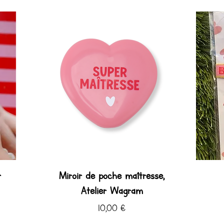
r
Miroir de poche maîtresse,
Atelier Wagram
Prix
10,00 €