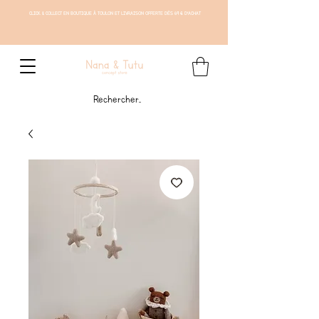
CLICK & COLLECT EN BOUTIQUE À TOULON ET LIVRAISON OFFERTE DÈS 69 € D'ACHAT