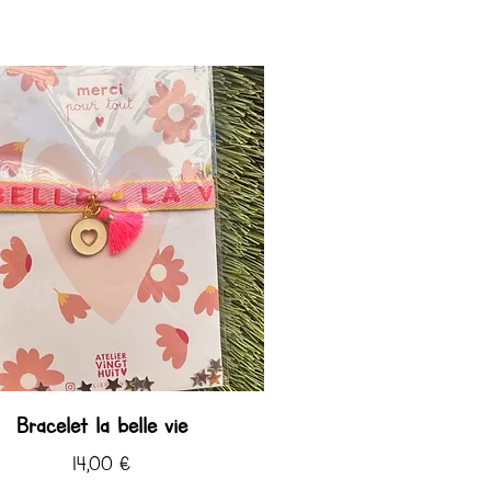
Bracelet la belle vie
Prix
14,00 €