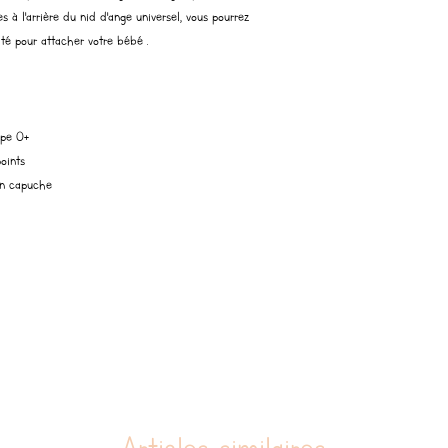
s à l'arrière du nid d'ange universel, vous pourrez
ité pour attacher votre bébé .
upe 0+
oints
en capuche