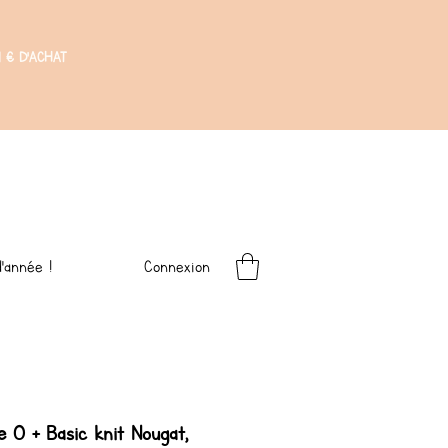
 € D'ACHAT
Connexion
'année !
e 0 + Basic knit Nougat,