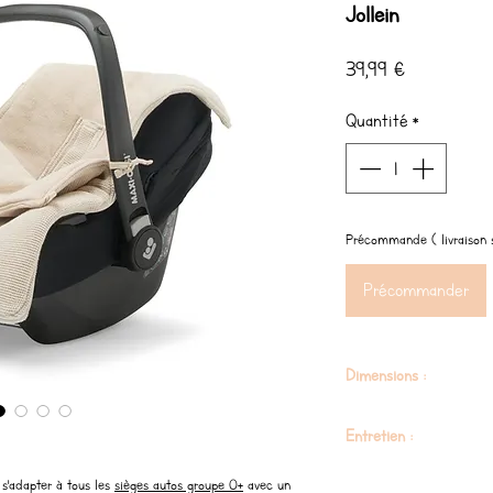
Jollein
Prix
39,99 €
Quantité
*
Précommande ( livraison s
Précommander
Dimensions :
42 x 82 cm
Entretien :
Lavable en machine à 30
 s'adapter à tous les
sièges autos groupe 0+
avec un