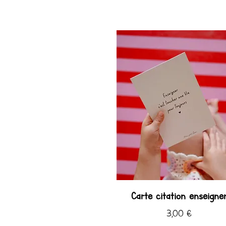
Carte citation enseigne
Prix
3,00 €