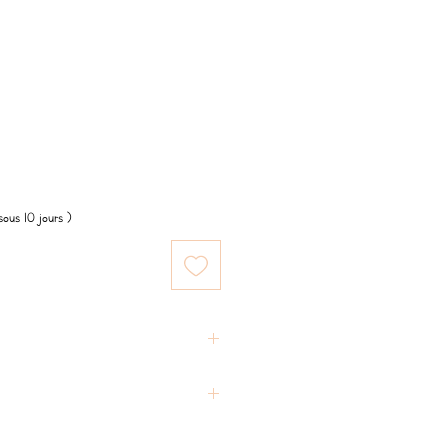
ous 10 jours )
°