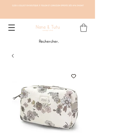
CLICK & COLLECT EN BOUTIQUE À TOULON ET LIVRAISON OFFERTE DÈS 69 € D'ACHAT