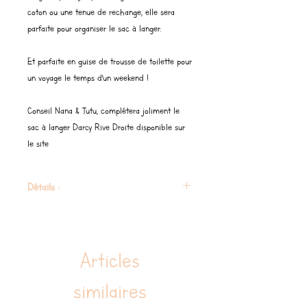
coton ou une tenue de rechange, elle sera
parfaite pour organiser le sac à langer.
Et parfaite en guise de trousse de toilette pour
un voyage le temps d'un weekend !
Conseil Nana & Tutu, complétera joliment le
sac à langer Darcy Rive Droite disponible sur
le site
Détails :
Trousse de toilette de grande capacité avec
intérieur plastifié et poche.
CARACTERISTIQUES: Interieur plastifié
Articles
MESURES: 23 x 15 x 10 cm.
COMPOSITION: 100% coton organique gots
similaires
CONSEILS D'ENTRETIEN: Laver à la main.