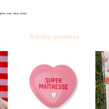
Dimensions :
Ø7,7xL13xH7cm
légères avec deux anses
Testé et conforme aux rég
alimentaire 1935/2004 et 
Articles similaires