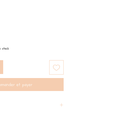
rix
romotionnel
n stock
mander et payer
 jusqu'à 100°C. Convient au four à micro-
ctionnement tolérée : De -40°C à 230°C.