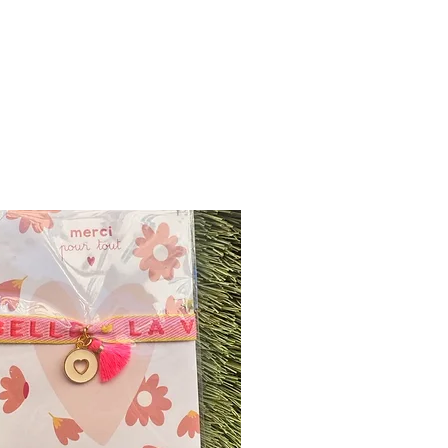
lementations de l'UE concernant le contact
à la LFGB allemande §30 et 31.