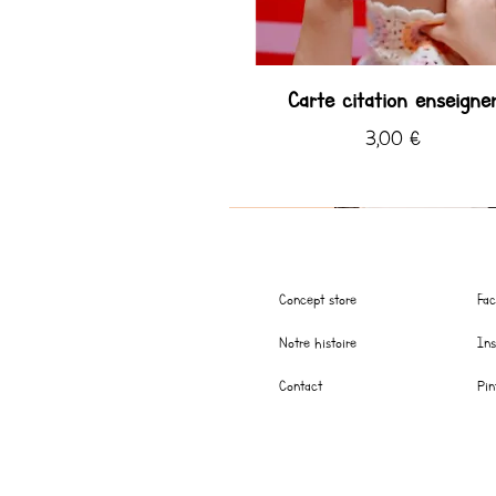
Carte citation enseigne
Prix
3,00 €
Coup de ♡ Hiver
Nouveauté
Coup de ♡ été
Concept store
Fa
Notre histoire
In
Contact
Pin