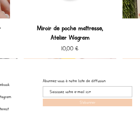
r
Miroir de poche maîtresse,
Atelier Wagram
Prix
10,00 €
Coup de ♡ Hiver
Coup de ♡
Coup de
Coup de
Abonnez-vous à notre liste de diffusion
cebook
stagram
S'abonner
terest