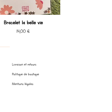
Bracelet la belle vie
Prix
14,00 €
 ♡
 ♡ été
Livraison et retours
Politique de boutique
Mentions légales