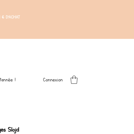
 € D'ACHAT
Connexion
'année !
ges Slojd