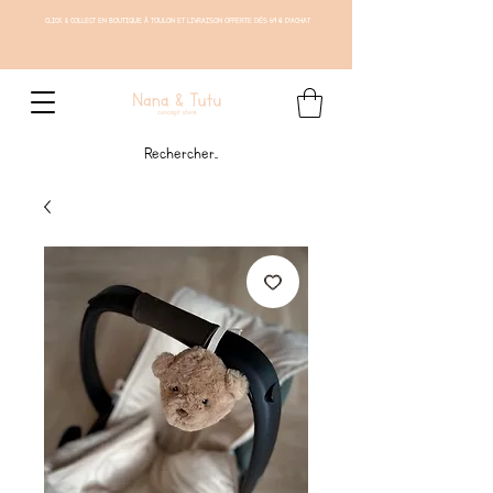
CLICK & COLLECT EN BOUTIQUE À TOULON ET LIVRAISON OFFERTE DÈS 69 € D'ACHAT