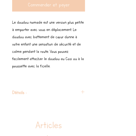
Commander et payer
Le doudou nomade est une version plus petite
à emporter avec vous en déplacement. Le
doudou avec battement de cœur donne à
votre enfant une sensation de sécurité et de
calme pendant la route. Vous pouvez
facilement attacher le doudou au Cosi ou à la
poussette avec la ficelle.
Détails :
Matière jouet : 100% Polyester
Matière boîte à musique : ABS
Dimensions : 12 x 8 x 11 cm
Articles
Poids : 110gr
Alimentation : 2 piles AAA (non incluses)