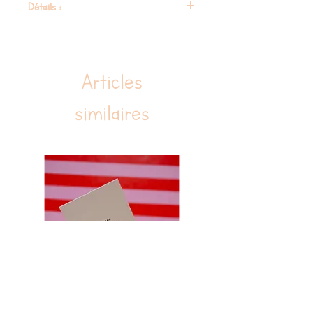
Détails :
Couleur: bouclé blanc
Matière: Intérieur 100% polyester / Extérieur
100% coton
Articles
Tous nos tissus sont certifiés Oeko-Tex
Pochon offert en tissus Gots
similaires
Certification: Normes CE
Entretien: nos boîtes à musique sont
entièrement lavables en machine à 30°C