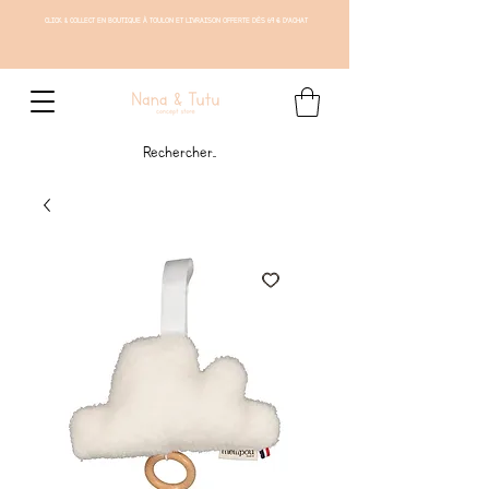
CLICK & COLLECT EN BOUTIQUE À TOULON ET LIVRAISON OFFERTE DÈS 69 € D'ACHAT