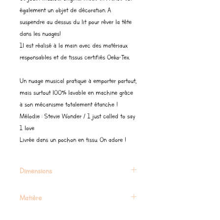
également un objet de décoration. A
suspendre au dessus du lit pour rêver la tête
dans les nuages!
Il est réalisé à la main avec des matériaux
responsables et de tissus certifiés Oeko-Tex.
Un nuage musical pratique à emporter partout,
mais surtout 100% lavable en machine grâce
à son mécanisme totalement étanche !
Mélodie : Stevie Wonder / I just called to say
I love
Livrée dans un pochon en tissu. On adore !
Dimensions
21X20X6 cm
Matière
100% coton