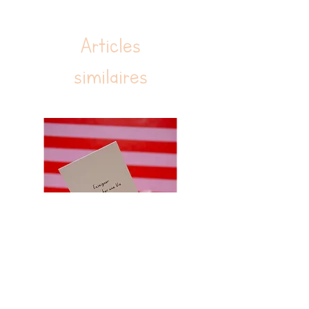
sécher au sèche-linge, NE PAS blanchir,
repasser.
Articles
similaires
Carte citation enseigner