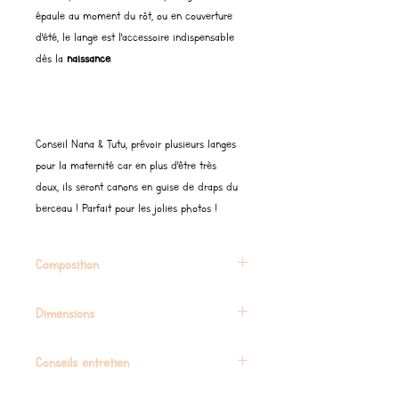
épaule au moment du rôt, ou en couverture
d'été, le lange est l'accessoire indispensable
dès la
naissance
.
Conseil Nana & Tutu, prévoir plusieurs langes
pour la maternité car en plus d'être très
doux, ils seront canons en guise de draps du
berceau ! Parfait pour les jolies photos !
Composition
100% coton biologique
Dimensions
70 X 70 cm
Conseils entretien
Laver à max 30C. Sécher à plat, NE PAS