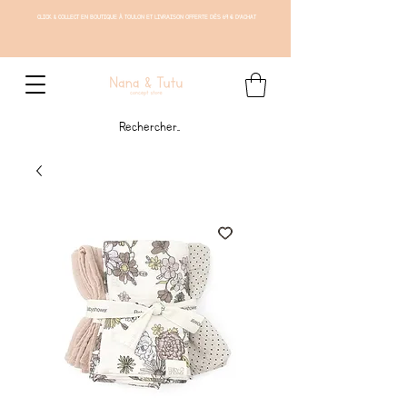
CLICK & COLLECT EN BOUTIQUE À TOULON ET LIVRAISON OFFERTE DÈS 69 € D'ACHAT