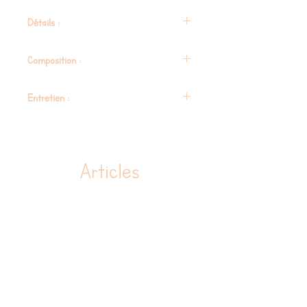
Détails :
0-36 mois | 3,5-20 kg
Composition :
Physiologique sur toute la ligne de
croissance
Coton, élasthanne, polyester (pas au contact
Entretien :
Ajustable en largeur et en hauteur
de Bébé), viscose. Tissu Oeko-tex 100.
Anneau élastique pour accroche-têtière
Teintures et traitements sans métaux lourds
Entretien : Lavage en machine 30°C, pas
Conforme aux exigences de sécurité
de sèche-linge, pas de repassage
Articles
similaires