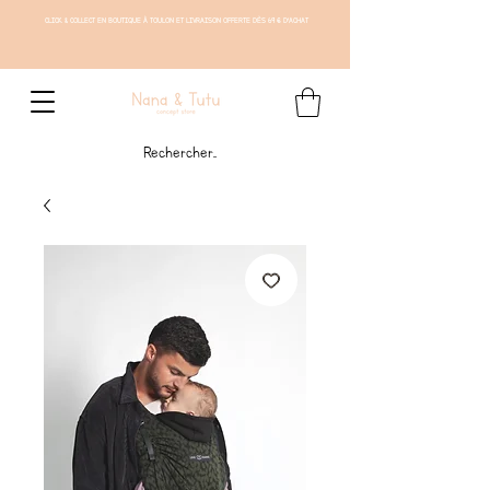
CLICK & COLLECT EN BOUTIQUE À TOULON ET LIVRAISON OFFERTE DÈS 69 € D'ACHAT